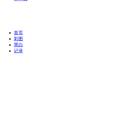
首页
彩图
黑白
记录